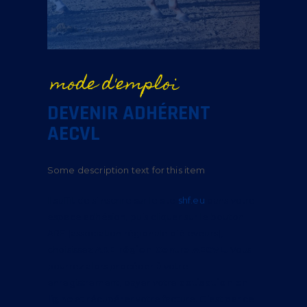
mode d'emploi
DEVENIR ADHÉRENT
AECVL
Some description text for this item
Il suffit de s’inscrire sur le site
shf.eu
dans votre
espace adhésion, puis cliquer sur le bouton
ARE (association régionale d’éleveurs),
choisissez
ARE région Centre AECVL.
Vous
pourrez alors procéder à votre
enregistrement, payer votre
cotisation en
ligne
et récupérer votre facture. C’est par ce