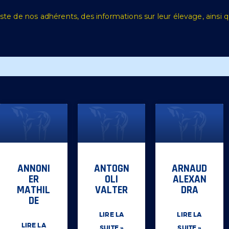
liste de nos adhérents, des informations sur leur élevage, ainsi 
ANNONI
ANTOGN
ARNAUD
ER
OLI
ALEXAN
MATHIL
VALTER
DRA
DE
LIRE LA
LIRE LA
LIRE LA
SUITE »
SUITE »