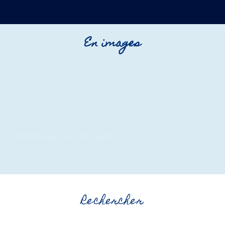
En images
Veuillez saisir une URL valide
Rechercher