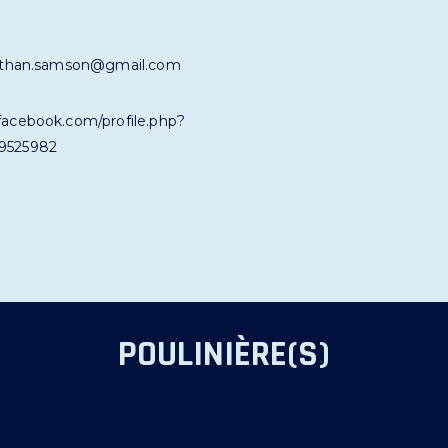
nathan.samson@gmail.com
facebook.com/profile.php?
9525982
POULINIÈRE(S)