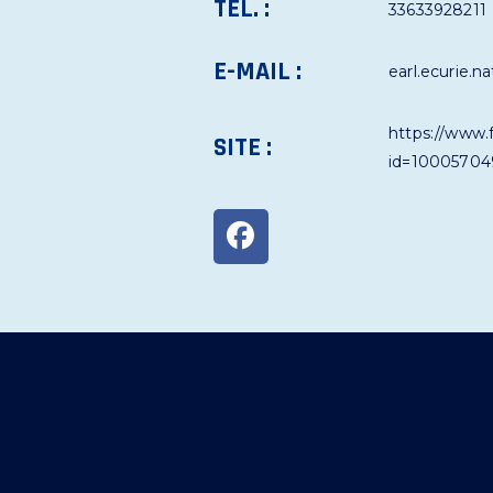
TÉL. :
33633928211
E-MAIL :
earl.ecurie.
https://www.
SITE :
id=10005704