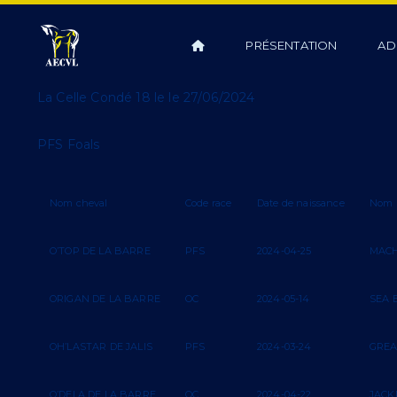
PRÉSENTATION
AD
La Celle Condé 18 le le 27/06/2024
PFS Foals
Nom cheval
Code race
Date de naissance
Nom 
O’TOP DE LA BARRE
PFS
2024-04-25
MAC
ORIGAN DE LA BARRE
OC
2024-05-14
SEA 
OH’LASTAR DE JALIS
PFS
2024-03-24
GREA
O’DELA DE LA BARRE
OC
2024-04-22
JACK