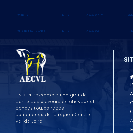
OSIRIS’TEE
PFS
2024-03-17
USAN
OLIXIRINA LORKAT
PFS
2024-04-01
ELIX
SI
P
A
L’AECVL rassemble une grande
partie des éleveurs de chevaux et
C
poneys toutes races
C
confondues
de la région Centre
A
Val de Loire.