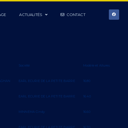
AGE
ACTUALITÉS
CONTACT
Société
Modèle et Allures
AGHAN
EARL ECURIE DE LA PETITE BARRE
16.80
EARL ECURIE DE LA PETITE BARRE
16.40
MINNEMA Cindy
16.60
EARL ECURIE DE LA PETITE BARRE
16.70