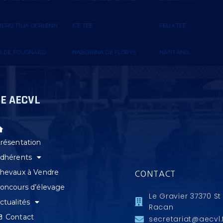
DRO TILIA DERLENN
ICE’TEE
FELIX’TEE
IR DE FOUGNARD
NABORINA DE FLORYS
NANTANO
TE AECVL
résentation
dhérents
hevaux à Vendre
CONTACT
oncours d’élevage
Le Gravier 37370 St
ctualités
Racan
Contact
secretariat@aecvl.